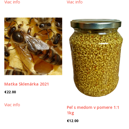
Viac info
Viac info
Matka Sklenárka 2021
€
22.00
Viac info
Peľ s medom v pomere 1:1
1kg
€
12.00